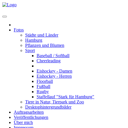
Home
Fotos
Städte und Länder
Hamburg
Pflanzen und Blumen
Sport
Baseball / Softball
Cheerleading
Eishockey - U7 bis U20
Eishockey - Damen
Eishockey - Herren
Floorball
Fußball
Rugby
Staffellauf "Stark für Hamburg"
Tiere in Natur, Tierpark und Zoo
Desktophintergrundbilder
Auftragsarbeiten
Veröffentlichungen
Über mich
Impressum