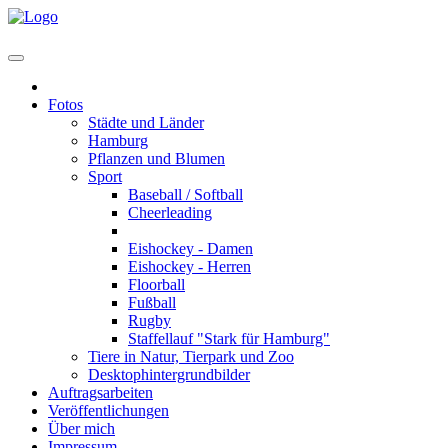
Home
Fotos
Städte und Länder
Hamburg
Pflanzen und Blumen
Sport
Baseball / Softball
Cheerleading
Eishockey - U7 bis U20
Eishockey - Damen
Eishockey - Herren
Floorball
Fußball
Rugby
Staffellauf "Stark für Hamburg"
Tiere in Natur, Tierpark und Zoo
Desktophintergrundbilder
Auftragsarbeiten
Veröffentlichungen
Über mich
Impressum