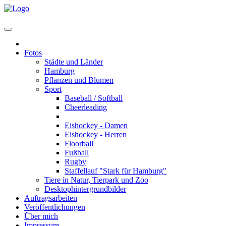
Home
Fotos
Städte und Länder
Hamburg
Pflanzen und Blumen
Sport
Baseball / Softball
Cheerleading
Eishockey - U7 bis U20
Eishockey - Damen
Eishockey - Herren
Floorball
Fußball
Rugby
Staffellauf "Stark für Hamburg"
Tiere in Natur, Tierpark und Zoo
Desktophintergrundbilder
Auftragsarbeiten
Veröffentlichungen
Über mich
Impressum