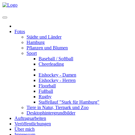
Home
Fotos
Städte und Länder
Hamburg
Pflanzen und Blumen
Sport
Baseball / Softball
Cheerleading
Eishockey - U7 bis U20
Eishockey - Damen
Eishockey - Herren
Floorball
Fußball
Rugby
Staffellauf "Stark für Hamburg"
Tiere in Natur, Tierpark und Zoo
Desktophintergrundbilder
Auftragsarbeiten
Veröffentlichungen
Über mich
Impressum