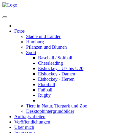
Home
Fotos
Städte und Länder
Hamburg
Pflanzen und Blumen
Sport
Baseball / Softball
Cheerleading
Eishockey - U7 bis U20
Eishockey - Damen
Eishockey - Herren
Floorball
Fußball
Rugby
Staffellauf "Stark für Hamburg"
Tiere in Natur, Tierpark und Zoo
Desktophintergrundbilder
Auftragsarbeiten
Veröffentlichungen
Über mich
Impressum