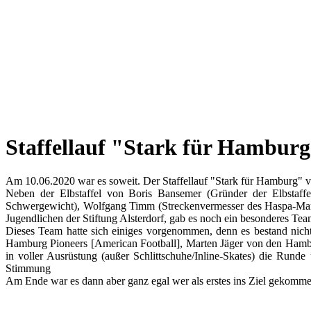
Staffellauf "Stark für Hambur
Am 10.06.2020 war es soweit. Der Staffellauf "Stark für Hamburg" von
Neben der Elbstaffel von Boris Bansemer (Gründer der Elbstaff
Schwergewicht), Wolfgang Timm (Streckenvermesser des Haspa-Marath
Jugendlichen der Stiftung Alsterdorf, gab es noch ein besonderes T
Dieses Team hatte sich einiges vorgenommen, denn es bestand ni
Hamburg Pioneers [American Football], Marten Jäger von den Hambu
in voller Ausrüstung (außer Schlittschuhe/Inline-Skates) die Run
Stimmung
Am Ende war es dann aber ganz egal wer als erstes ins Ziel gekomme